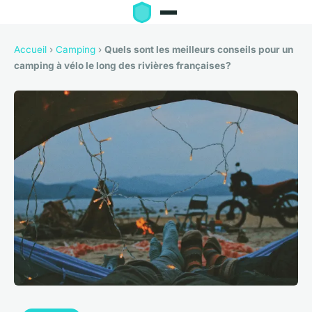
Accueil
›
Camping
›
Quels sont les meilleurs conseils pour un
camping à vélo le long des rivières françaises?